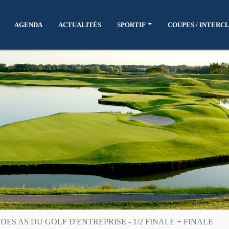
AGENDA
ACTUALITÉS
SPORTIF
COUPES / INTERC
ES AS DU GOLF D'ENTREPRISE - 1/2 FINALE + FINALE