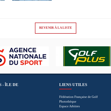
REVENIR À LA LISTE
 - ÎLE DE
LIENS UTILES
Fédération Française de Golf
Photothèque
Espace Arbitres