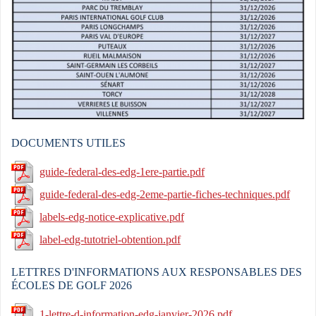
DOCUMENTS UTILES
guide-federal-des-edg-1ere-partie.pdf
guide-federal-des-edg-2eme-partie-fiches-techniques.pdf
labels-edg-notice-explicative.pdf
label-edg-tutotriel-obtention.pdf
LETTRES D'INFORMATIONS AUX RESPONSABLES DES
ÉCOLES DE GOLF 2026
1-lettre-d-information-edg-janvier-2026.pdf