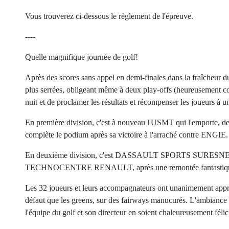
Vous trouverez ci-dessous le règlement de l'épreuve.
----
Quelle magnifique journée de golf!
Après des scores sans appel en demi-finales dans la fraîcheur du
plus serrées, obligeant même à deux play-offs (heureusement co
nuit et de proclamer les résultats et récompenser les joueurs à u
En première division, c'est à nouveau l'USMT qui l'emporte, 
complète le podium après sa victoire à l'arraché contre ENGIE.
En deuxième division, c'est DASSAULT SPORTS SURESNES 
TECHNOCENTRE RENAULT, après une remontée fantastique d
Les 32 joueurs et leurs accompagnateurs ont unanimement appré
défaut que les greens, sur des fairways manucurés. L'ambiance é
l'équipe du golf et son directeur en soient chaleureusement félic