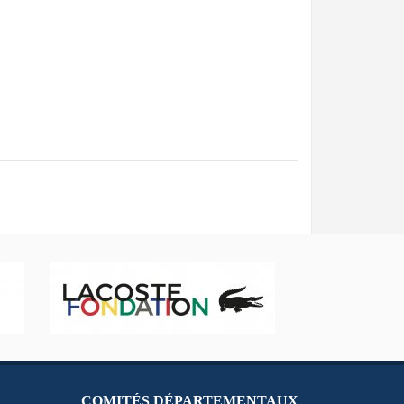
COMITÉS DÉPARTEMENTAUX