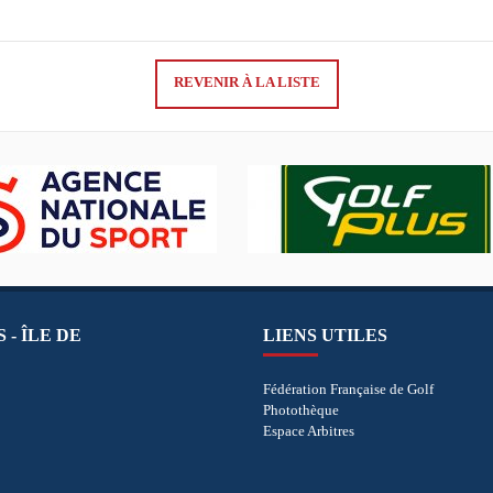
REVENIR À LA LISTE
 - ÎLE DE
LIENS UTILES
Fédération Française de Golf
Photothèque
Espace Arbitres