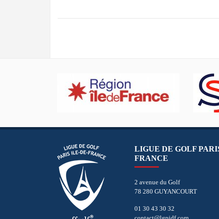
LIGUE DE GOLF PARIS
FRANCE
2 avenue du Golf
78 280 GUYANCOURT
01 30 43 30 32
contact@lgpidf.com