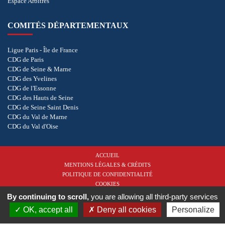
Espace Arbitres
COMITÉS DÉPARTEMENTAUX
Ligue Paris - Île de France
CDG de Paris
CDG de Seine & Marne
CDG des Yvelines
CDG de l'Essonne
CDG des Hauts de Seine
CDG de Seine Saint Denis
CDG du Val de Marne
CDG du Val d'Oise
ACCUEIL
MENTIONS LÉGALES & CRÉDITS
POLITIQUE DE CONFIDENTIALITÉ
COOKIES
By continuing to scroll,
you are allowing all third-party services
Copyright © 2026 - Ligue de Golf Paris - Île de France. Tous droits réservés.
Réalisation
OK, accept all
Deny all cookies
Personalize
vt-design