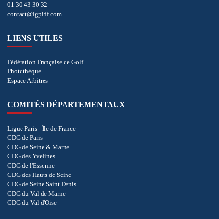
01 30 43 30 32
contact@lgpidf.com
LIENS UTILES
Fédération Française de Golf
Photothèque
Espace Arbitres
COMITÉS DÉPARTEMENTAUX
Ligue Paris - Île de France
CDG de Paris
CDG de Seine & Marne
CDG des Yvelines
CDG de l'Essonne
CDG des Hauts de Seine
CDG de Seine Saint Denis
CDG du Val de Marne
CDG du Val d'Oise