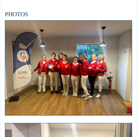
PHOTOS