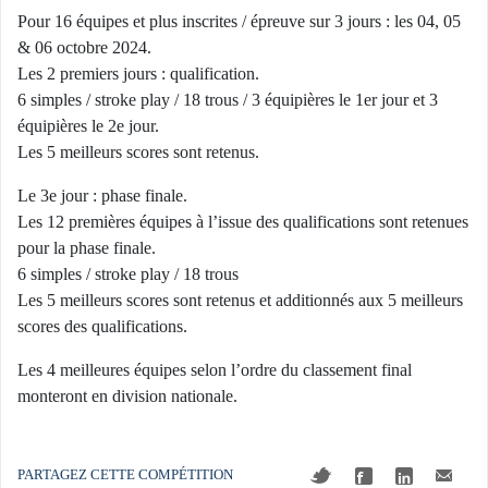
Pour 16 équipes et plus inscrites / épreuve sur 3 jours : les 04, 05
& 06 octobre 2024.
Les 2 premiers jours : qualification.
6 simples / stroke play / 18 trous / 3 équipières le 1er jour et 3
équipières le 2e jour.
Les 5 meilleurs scores sont retenus.
Le 3e jour : phase finale.
Les 12 premières équipes à l’issue des qualifications sont retenues
pour la phase finale.
6 simples / stroke play / 18 trous
Les 5 meilleurs scores sont retenus et additionnés aux 5 meilleurs
scores des qualifications.
Les 4 meilleures équipes selon l’ordre du classement final
monteront en division nationale.
PARTAGEZ CETTE COMPÉTITION