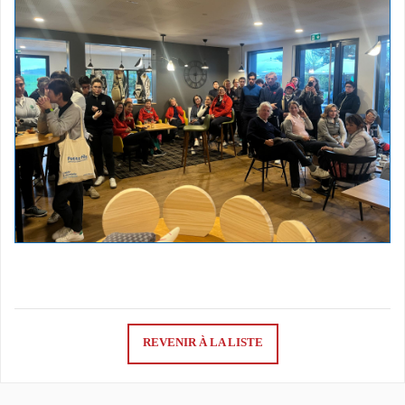
REVENIR À LA LISTE