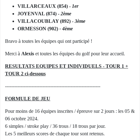
VILLARCEAUX (854) -
1er
JOYENVAL (874) -
2ème
VILLACOUBLAY (892) -
3ème
ORMESSON (902)
- 4ème
Bravo à toutes les équipes qui ont participé !
Merci à
Alexis
et toutes les équipes du golf pour leur accueil.
RESULTATS EQUIPES ET INDIVIDUELS - TOUR 1 +
TOUR 2 ci-dessous
-------------------------------------------------------------
FORMULE DE JEU
Pour moins de 16 équipes inscrites / épreuve sur 2 jours : les 05 &
06 octobre 2024.
6 simples / stroke play / 36 trous / 18 trous par jour.
Les 5 meilleurs scores de chaque tour sont retenus.