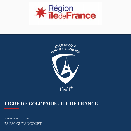
LIGUE DE GOLF PARIS - ÎLE DE FRANCE
2 avenue du Golf
78 280 GUYANCOURT