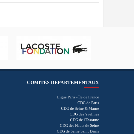
COMITÉS DÉPARTEMENTAUX
Ligue Paris - Île de France
CDG de Paris
CDG de Seine & Marne
CDG des Yvelines
CDG de l'Essonne
CDG des Hauts de Seine
CDG de Seine Saint Denis