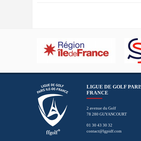
LIGUE DE GOLF PARIS
FRANCE
2 avenue du Golf
78 280 GUYANCOURT
01 30 43 30 32
contact@lgpidf.com