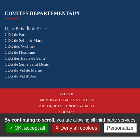
COMITÉS DÉPARTEMENTAUX
Ligue Paris - Île de France
CDG de Paris
CDG de Seine & Marne
CDG des Yvelines
CDG de l'Essonne
CDG des Hauts de Seine
CDG de Seine Saint Denis
CDG du Val de Marne
CDG du Val d'Oise
ACCUEIL
MENTIONS LÉGALES & CRÉDITS
POLITIQUE DE CONFIDENTIALITÉ
COOKIES
By continuing to scroll,
you are allowing all third-party services
Copyright © 2026 - Ligue de Golf Paris - Île de France. Tous droits réservés.
Réalisation
OK, accept all
Deny all cookies
Personalize
vt-design