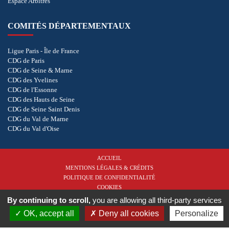
Espace Arbitres
COMITÉS DÉPARTEMENTAUX
Ligue Paris - Île de France
CDG de Paris
CDG de Seine & Marne
CDG des Yvelines
CDG de l'Essonne
CDG des Hauts de Seine
CDG de Seine Saint Denis
CDG du Val de Marne
CDG du Val d'Oise
ACCUEIL
MENTIONS LÉGALES & CRÉDITS
POLITIQUE DE CONFIDENTIALITÉ
COOKIES
By continuing to scroll,
you are allowing all third-party services
Copyright © 2026 - Ligue de Golf Paris - Île de France. Tous droits réservés.
Réalisation
OK, accept all
Deny all cookies
Personalize
vt-design