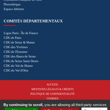
Photothèque
Espace Arbitres
COMITÉS DÉPARTEMENTAUX
Ligue Paris - Île de France
CDG de Paris
CDG de Seine & Marne
CDG des Yvelines
CDG de l'Essonne
CDG des Hauts de Seine
CDG de Seine Saint Denis
CDG du Val de Marne
CDG du Val d'Oise
ACCUEIL
MENTIONS LÉGALES & CRÉDITS
POLITIQUE DE CONFIDENTIALITÉ
COOKIES
By continuing to scroll,
you are allowing all third-party services
Copyright © 2026 - Ligue de Golf Paris - Île de France. Tous droits réservés.
Réalisation