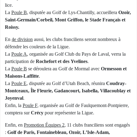
lice.
La
Poule B
, disputée au Golf de Lys-Chantilly, accueillera
Ozoir,
Saint-Germain/Corbeil, Mont Griffon, le Stade Français et
Roissy.
En
4e division
aussi, les clubs franciliens seront nombreux à
défendre les couleurs de la Ligue.
La
Poule A
, organisée au Golf Club du Pays de Laval, verra la
participation de
Rochefort et des Yvelines
.
La
Poule B
se déroulera au Golf de Mormal avec
Ormesson et
Maisons-Laffitte
.
La
Poule E
, disputée au Golf d’Utah Beach, réunira
Coudray-
Montceaux, Île Fleurie, Gadancourt, Isabella, Villacoublay et
Joyenval
.
Enfin, la
Poule F
, organisée au Golf de Faulquemont-Pontpierre,
comptera sur
Crécy
pour représenter la Ligue.
Enfin, en
Promotion Équipes 2
, 11 clubs franciliens sont engagés
:
Golf de Paris, Fontainebleau, Ozoir, L’Isle-Adam,